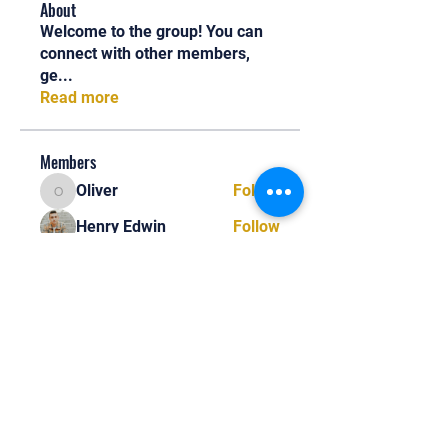
About
Welcome to the group! You can
connect with other members,
ge
...
Read more
Members
Oliver
Follow
Oliver
Henry Edwin
Follow
Alex Nobles
Follow
princecharles keylon
Follow
princecharles keylon
Thomas Frank
Follow
Thomas Frank
See All Members (392)