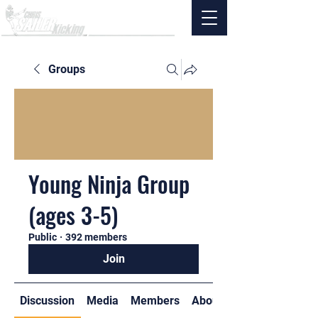
Groups
Young Ninja Group
(ages 3-5)
Public
·
392 members
Join
Discussion
Media
Members
About