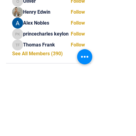
Oliver
Follow
Oliver
Henry Edwin
Follow
Alex Nobles
Follow
princecharles keylon
Follow
princecharles keylon
Thomas Frank
Follow
Thomas Frank
See All Members (390)
Tel:
818-209-8921
Email:
Chris@ChrisSailerKicking.com