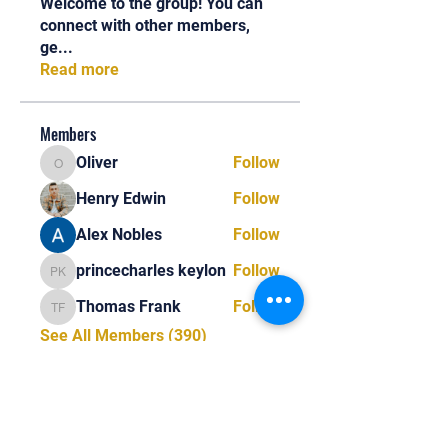
Welcome to the group! You can
connect with other members,
ge
...
Read more
Members
Oliver
Follow
Oliver
Henry Edwin
Follow
Alex Nobles
Follow
princecharles keylon
Follow
princecharles keylon
Thomas Frank
Follow
Thomas Frank
See All Members (390)