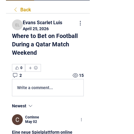
Back
Evans Scarlet Luis
Evans Scarlet Luis
April 25, 2026
Where to Bet on Football
During a Qatar Match
Weekend
0
2
15
Write a comment...
Newest
Corrinne
May 02
Eine neue Spielplattform online 