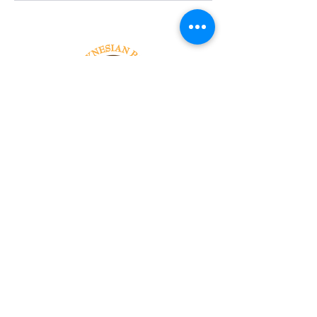
Tel:
818-209-8921
Email:
Chris@ChrisSailerKicking.com
Accessibility
Terms & Conditions
Privacy Policy
Shipping Policy
Refund Policy
© 2024 by ABJ Chapman Services.