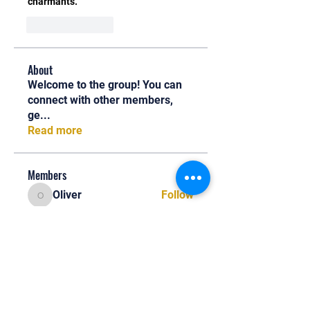
charmants.
Like
Reply
About
Welcome to the group! You can
connect with other members,
ge
...
Read more
Members
Oliver
Follow
Oliver
Henry Edwin
Follow
Alex Nobles
Follow
princecharles keylon
Follow
princecharles keylon
Thomas Frank
Follow
Thomas Frank