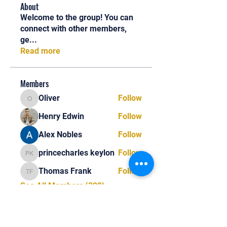
About
Welcome to the group! You can
connect with other members,
ge
...
Read more
Members
Oliver
Follow
Oliver
Henry Edwin
Follow
Alex Nobles
Follow
princecharles keylon
Follow
princecharles keylon
Thomas Frank
Follow
Thomas Frank
See All Members (392)