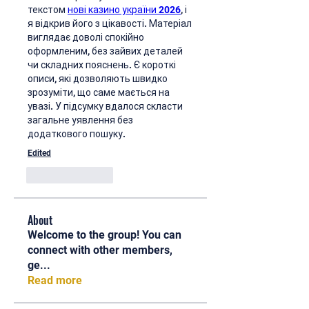
текстом 
нові казино україни 2026
, і 
я відкрив його з цікавості. Матеріал 
виглядає доволі спокійно 
оформленим, без зайвих деталей 
чи складних пояснень. Є короткі 
описи, які дозволяють швидко 
зрозуміти, що саме мається на 
увазі. У підсумку вдалося скласти 
загальне уявлення без 
додаткового пошуку.
Edited
Like
Reply
About
Welcome to the group! You can
connect with other members,
ge
...
Read more