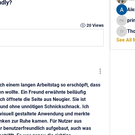
ndly?
Ale
pri
princech
20 Views
Th
Thomas 
See All
ch einem langen Arbeitstag so erschöpft, dass 
ich einfach nur abschalten wollte. Ein Freund erwähnte beiläufig 
ich öffnete die Seite aus Neugier. Sie ist 
und ohne unnötigen Schnickschnack. Ich 
, visuell gestaltete Anwendung und merkte 
nken zur Ruhe kamen. Für Nutzer aus 
hr benutzerfreundlich aufgebaut, auch was 