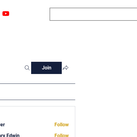
ngs
Resources
Blog
Media
About
More
Join
ver
Follow
ry Edwin
Follow