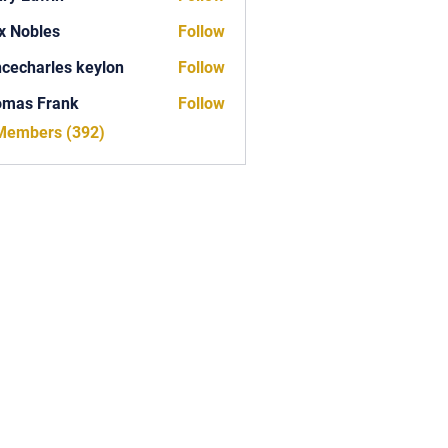
x Nobles
Follow
ncecharles keylon
Follow
arles keylon
omas Frank
Follow
Frank
 Members (392)