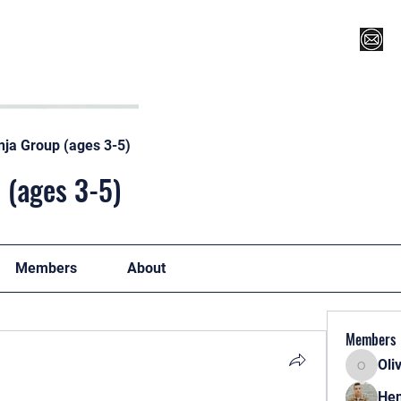
Register for Camp/Lessons
Top 12
Player Ranki
nja Group (ages 3-5)
 (ages 3-5)
Members
About
Members
Oli
Oliver
Hen