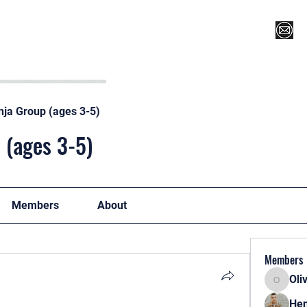
Register for Camp/Lessons
Top 12
Player Ranki
nja Group (ages 3-5)
 (ages 3-5)
Members
About
Members
Oli
Oliver
Hen