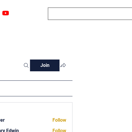
ngs
Resources
Blog
Media
About
More
Join
ver
Follow
ry Edwin
Follow