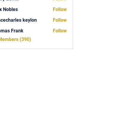
x Nobles
Follow
ncecharles keylon
Follow
arles keylon
omas Frank
Follow
Frank
 Members (390)