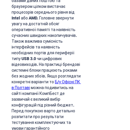
базами даних поштою та 
браузером цілком вистачає 
процесорів середнього рівня від 
Intel або AMD. Головне звернути 
увагу на достатній обсяг 
оперативної памяті та наявність 
сучасних швидких накопичувачів. 
Також важлива сумісність 
інтерфейсів та наявність 
необхідних портів для периферії 
типу USB 3.0 чи цифрових 
відеовиходів. На практиці брендові 
системні блоки працюють роками 
без жодних збоїв. Якщо розглядати 
конкретні варіанти то 
Б/у Офісні ПК 
в Полтаві
 можна подивитись на 
сайті компанії КомпБест де 
зазвичай є великий вибір 
конфігурацій під різний бюджет. 
Перед покупкою варто детально 
розпитати про результати 
тестування комплектуючих та 
умови гарантійного 