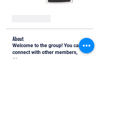
Like
Reply
About
Welcome to the group! You can
connect with other members,
ge
...
Read more
Members
Oliver
Follow
Oliver
Henry Edwin
Follow
Alex Nobles
Follow
princecharles keylon
Follow
princecharles keylon