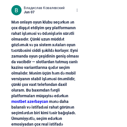
Владислав Ковалевский
Jun 07
Mən onlayn oyun klubu seçərkən ən 
çox diqqət etdiyim şey platformanın 
rahat işləməsi və ödənişlərin sürətli 
olmasıdır. Çünki uzun müddət 
gözləmək və ya sistem xətaları oyun 
təcrübəsini ciddi şəkildə korlayır. Eyni 
zamanda oyun çeşidinin geniş olması 
da vacibdir — slotlardan tutmuş canlı 
kazino variantlarına qədər seçim 
olmalıdır. Mənim üçün həm də mobil 
versiyanın stabil işləməsi önəmlidir, 
çünki çox vaxt telefondan daxil 
oluram. Bu baxımdan fərqli 
platformaları müqayisə edərkən 
mostbet azerbaycan
 mənə daha 
balanslı və istifadəsi rahat görünən 
seçimlərdən biri kimi təsir bağışladı. 
Ümumiyyətlə, seçim edərkən 
emosiyadan çox real istifadə 