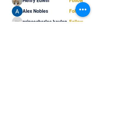
Henry Edwin
Follow
Alex Nobles
Follow
princecharles keylon
Follow
princecharles keylon
Thomas Frank
Follow
Thomas Frank
See All Members (393)
Tel:
818-209-8921
Email:
Chris@ChrisSailerKicking.com
Accessibility