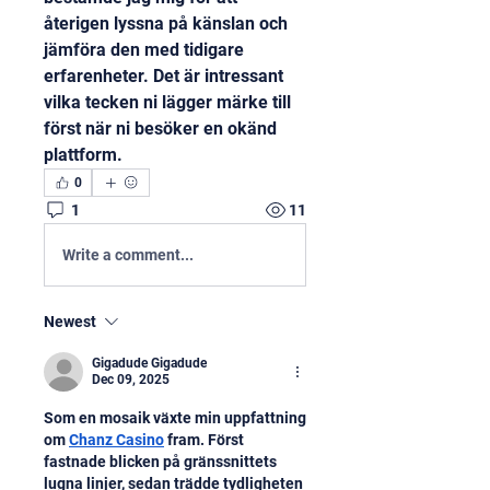
återigen lyssna på känslan och 
jämföra den med tidigare 
erfarenheter. Det är intressant 
vilka tecken ni lägger märke till 
först när ni besöker en okänd 
plattform.
0
1
11
Write a comment...
Newest
Gigadude Gigadude
Dec 09, 2025
Som en mosaik växte min uppfattning 
om 
Chanz Casino
 fram. Först 
fastnade blicken på gränssnittets 
lugna linjer, sedan trädde tydligheten 