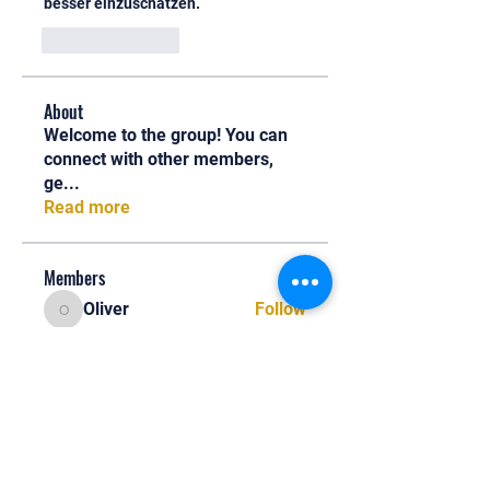
besser einzuschätzen.
Like
Reply
About
Welcome to the group! You can
connect with other members,
ge
...
Read more
Members
Oliver
Follow
Oliver
Henry Edwin
Follow
Alex Nobles
Follow
princecharles keylon
Follow
princecharles keylon
Thomas Frank
Follow
Thomas Frank