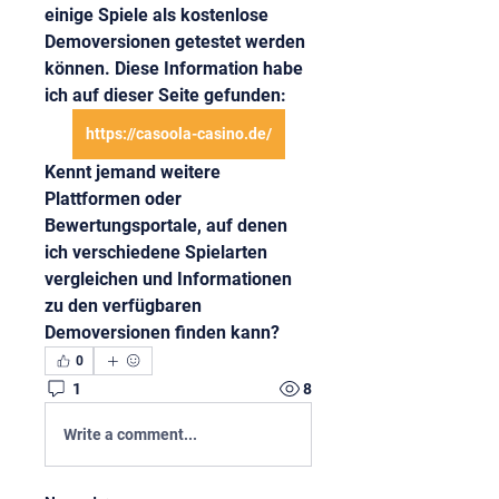
einige Spiele als kostenlose 
Demoversionen getestet werden 
können. Diese Information habe 
ich auf dieser Seite gefunden: 
https://casoola-casino.de/
Kennt jemand weitere 
Plattformen oder 
Bewertungsportale, auf denen 
ich verschiedene Spielarten 
vergleichen und Informationen 
zu den verfügbaren 
Demoversionen finden kann?
0
1
8
Write a comment...