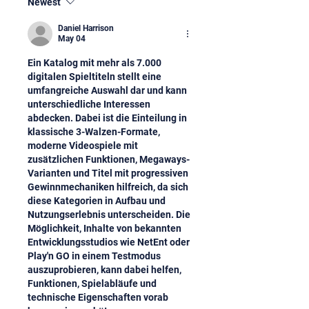
Newest
Daniel Harrison
May 04
Ein Katalog mit mehr als 7.000 
digitalen Spieltiteln stellt eine 
umfangreiche Auswahl dar und kann 
unterschiedliche Interessen 
abdecken. Dabei ist die Einteilung in 
klassische 3-Walzen-Formate, 
moderne Videospiele mit 
zusätzlichen Funktionen, Megaways-
Varianten und Titel mit progressiven 
Gewinnmechaniken hilfreich, da sich 
diese Kategorien in Aufbau und 
Nutzungserlebnis unterscheiden. Die 
Möglichkeit, Inhalte von bekannten 
Entwicklungsstudios wie NetEnt oder 
Play'n GO in einem Testmodus 
auszuprobieren, kann dabei helfen, 
Funktionen, Spielabläufe und 
technische Eigenschaften vorab 