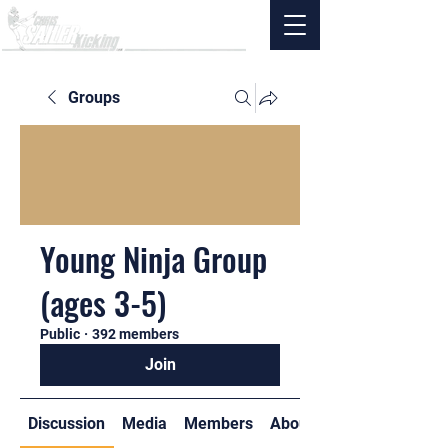
Groups
Young Ninja Group
(ages 3-5)
Public
·
392 members
Join
Discussion
Media
Members
About