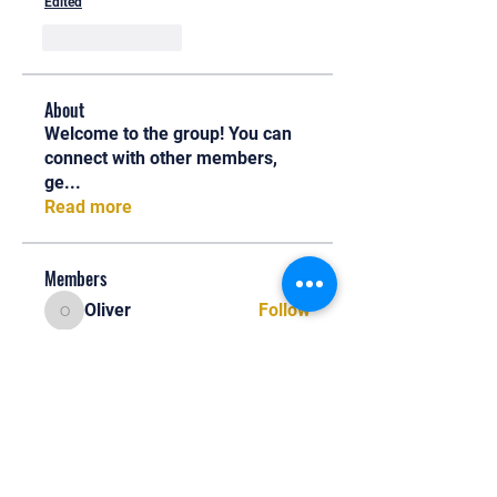
Edited
Like
Reply
About
Welcome to the group! You can
connect with other members,
ge
...
Read more
Members
Oliver
Follow
Oliver
Henry Edwin
Follow
Alex Nobles
Follow
princecharles keylon
Follow
princecharles keylon
Thomas Frank
Follow
Thomas Frank