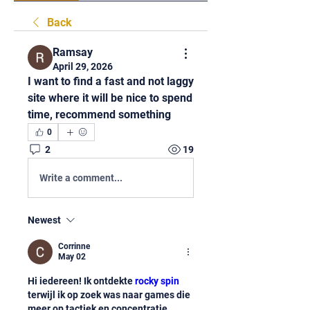
Back
Ramsay
April 29, 2026
I want to find a fast and not laggy 
site where it will be nice to spend 
time, recommend something
0
2
19
Write a comment...
Newest
Corrinne
May 02
Hi iedereen! Ik ontdekte 
rocky spin
terwijl ik op zoek was naar games die 
meer op tactiek en concentratie 