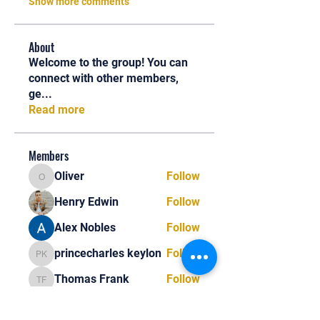
Show more comments
About
Welcome to the group! You can
connect with other members,
ge
...
Read more
Members
Oliver
Follow
Oliver
Henry Edwin
Follow
Alex Nobles
Follow
princecharles keylon
Follow
princecharles keylon
Thomas Frank
Follow
Thomas Frank
See All Members (392)