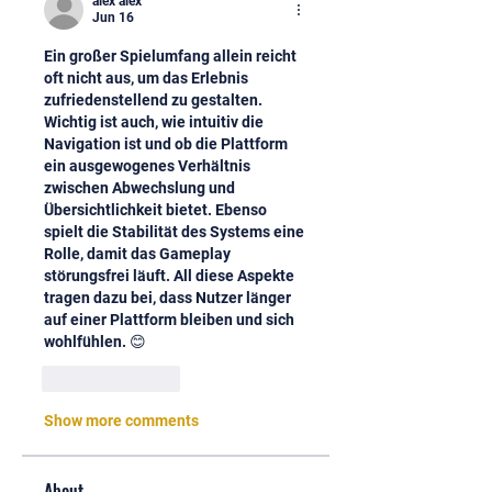
alex alex
Jun 16
Ein großer Spielumfang allein reicht 
oft nicht aus, um das Erlebnis 
zufriedenstellend zu gestalten. 
Wichtig ist auch, wie intuitiv die 
Navigation ist und ob die Plattform 
ein ausgewogenes Verhältnis 
zwischen Abwechslung und 
Übersichtlichkeit bietet. Ebenso 
spielt die Stabilität des Systems eine 
Rolle, damit das Gameplay 
störungsfrei läuft. All diese Aspekte 
tragen dazu bei, dass Nutzer länger 
auf einer Plattform bleiben und sich 
wohlfühlen. 😊
Like
Reply
Show more comments
About