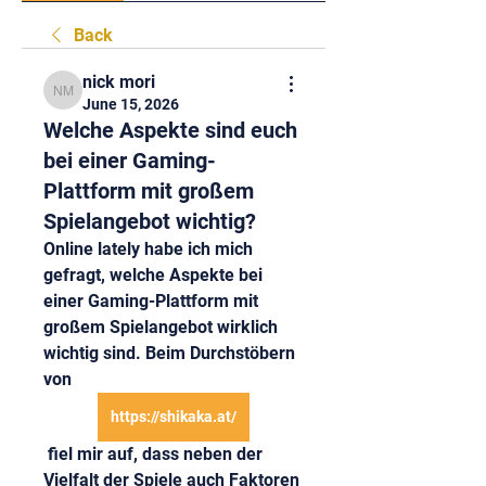
Back
nick mori
nick mori
June 15, 2026
Welche Aspekte sind euch
bei einer Gaming-
Plattform mit großem
Spielangebot wichtig?
Online lately habe ich mich 
gefragt, welche Aspekte bei 
einer Gaming-Plattform mit 
großem Spielangebot wirklich 
wichtig sind. Beim Durchstöbern 
von 
https://shikaka.at/
 fiel mir auf, dass neben der 
Vielfalt der Spiele auch Faktoren 