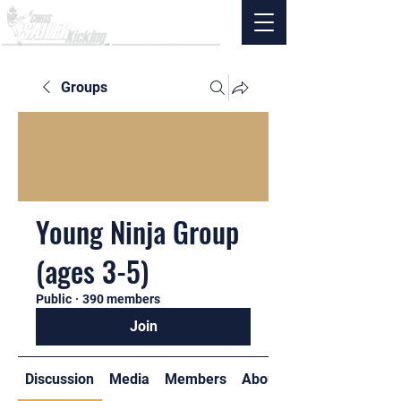
Groups
Young Ninja Group
(ages 3-5)
Public
·
390 members
Join
Discussion
Media
Members
About