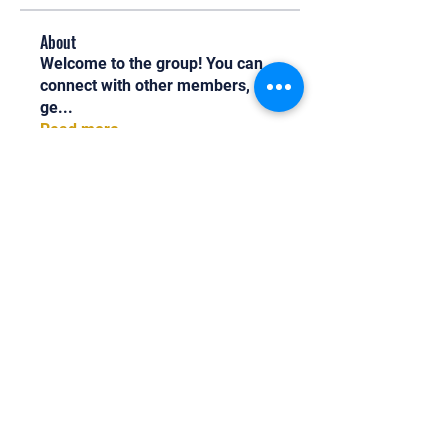
About
Welcome to the group! You can
connect with other members,
ge
...
Read more
Members
Oliver
Follow
Oliver
Henry Edwin
Follow
Alex Nobles
Follow
princecharles keylon
Follow
princecharles keylon
Thomas Frank
Follow
Thomas Frank
See All Members (392)