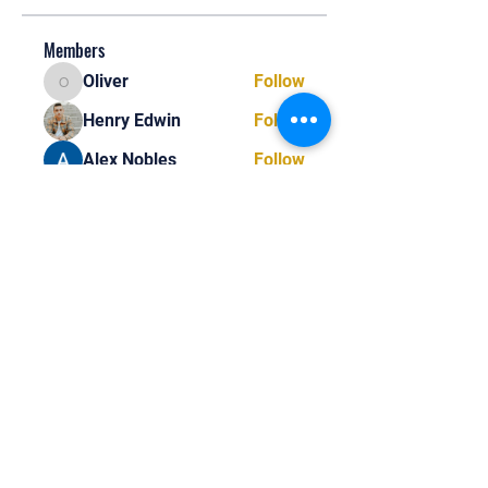
Members
Oliver
Follow
Oliver
Henry Edwin
Follow
Alex Nobles
Follow
princecharles keylon
Follow
princecharles keylon
Thomas Frank
Follow
Thomas Frank
See All Members (390)