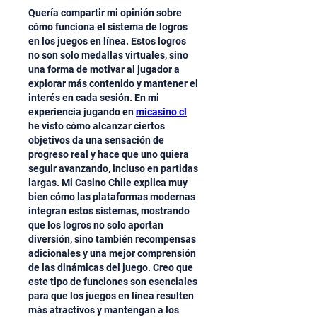
Quería compartir mi opinión sobre 
cómo funciona el sistema de logros 
en los juegos en línea. Estos logros 
no son solo medallas virtuales, sino 
una forma de motivar al jugador a 
explorar más contenido y mantener el 
interés en cada sesión. En mi 
experiencia jugando en 
micasino cl
he visto cómo alcanzar ciertos 
objetivos da una sensación de 
progreso real y hace que uno quiera 
seguir avanzando, incluso en partidas 
largas. Mi Casino Chile explica muy 
bien cómo las plataformas modernas 
integran estos sistemas, mostrando 
que los logros no solo aportan 
diversión, sino también recompensas 
adicionales y una mejor comprensión 
de las dinámicas del juego. Creo que 
este tipo de funciones son esenciales 
para que los juegos en línea resulten 
más atractivos y mantengan a los 